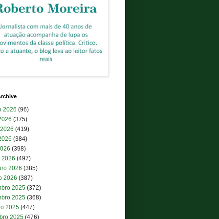
rchive
o 2026
(96)
 2026
(375)
 2026
(419)
2026
(384)
2026
(398)
 2026
(497)
iro 2026
(385)
ro 2026
(387)
bro 2025
(372)
bro 2025
(368)
ro 2025
(447)
bro 2025
(476)