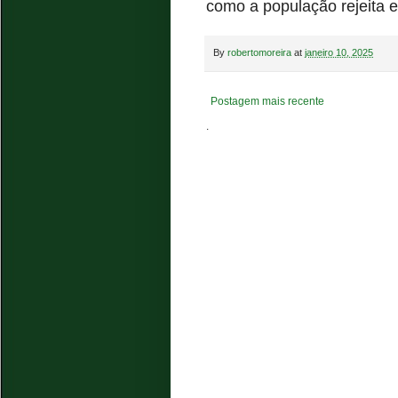
como a população rejeita e
By
robertomoreira
at
janeiro 10, 2025
Postagem mais recente
.