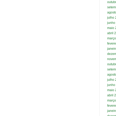
outub
setem
agost
julho
junho
maio 
abril 
março
fevere
janei
dezem
novem
outub
setem
agost
julho
junho
maio 
abril 
março
fevere
janei
dezem