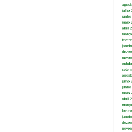
agost
julho
junho
maio 
abril 
março
fevere
janei
dezem
novem
outub
setem
agost
julho
junho
maio 
abril 
março
fevere
janei
dezem
novem