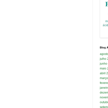
Blog A
agost
julho
junho
maio 
abril 
março
fevere
janei
dezem
novem
outub
setem