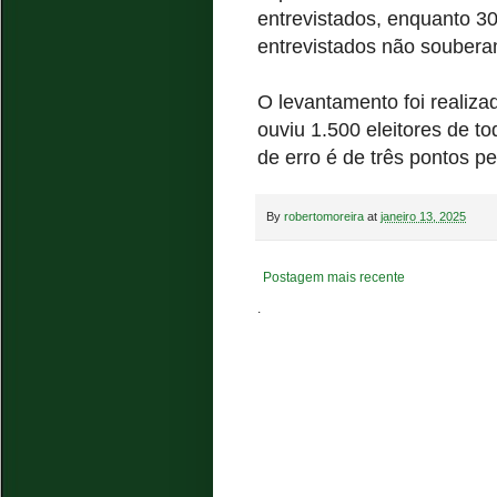
entrevistados, enquanto 
entrevistados não soubera
O levantamento foi realiza
ouviu 1.500 eleitores de 
de erro é de três pontos p
By
robertomoreira
at
janeiro 13, 2025
Postagem mais recente
.