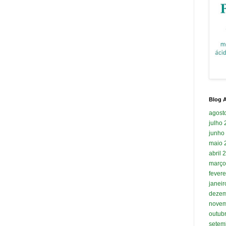
Blog A
agost
julho
junho
maio 
abril 
março
fevere
janei
dezem
novem
outub
setem