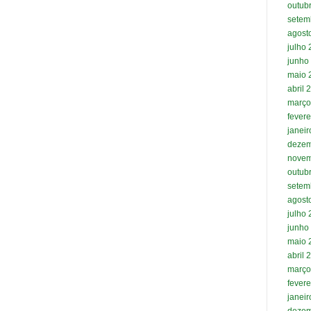
outub
setem
agost
julho
junho
maio 
abril 
março
fevere
janei
dezem
novem
outub
setem
agost
julho
junho
maio 
abril 
março
fevere
janei
dezem