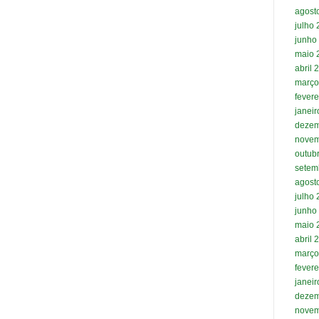
agost
julho
junho
maio 
abril 
março
fevere
janei
dezem
novem
outub
setem
agost
julho
junho
maio 
abril 
março
fevere
janei
dezem
novem