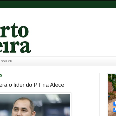
 sou eu
25
erá o líder do PT na Alece