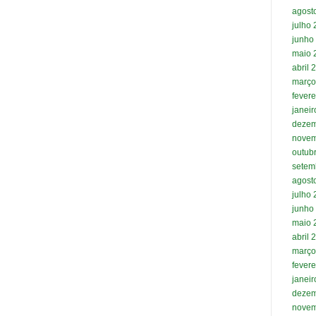
agost
julho
junho
maio 
abril 
março
fevere
janei
dezem
novem
outub
setem
agost
julho
junho
maio 
abril 
março
fevere
janei
dezem
novem