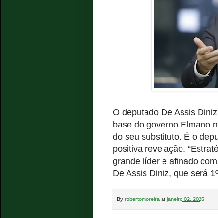
O deputado De Assis Diniz,
base do governo Elmano na
do seu substituto. É o de
positiva revelação. “Estrat
grande líder e afinado com
De Assis Diniz, que será 1º 
By
robertomoreira
at
janeiro 02, 2025