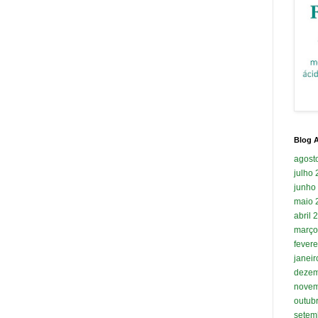
Blog A
agost
julho
junho
maio 
abril 
março
fevere
janei
dezem
novem
outub
setem