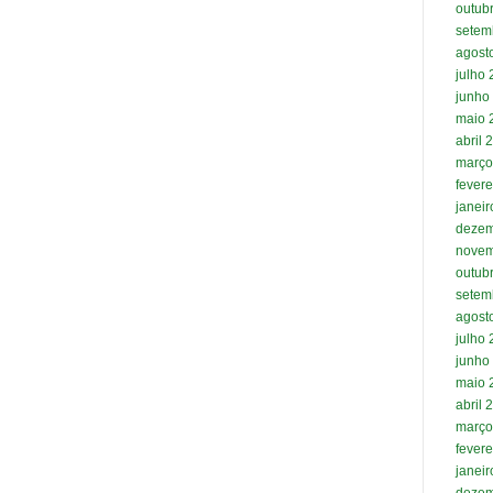
outub
setem
agost
julho
junho
maio 
abril 
março
fevere
janei
dezem
novem
outub
setem
agost
julho
junho
maio 
abril 
março
fevere
janei
dezem