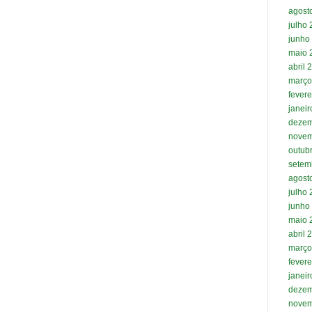
agost
julho
junho
maio 
abril 
março
fevere
janei
dezem
novem
outub
setem
agost
julho
junho
maio 
abril 
março
fevere
janei
dezem
novem