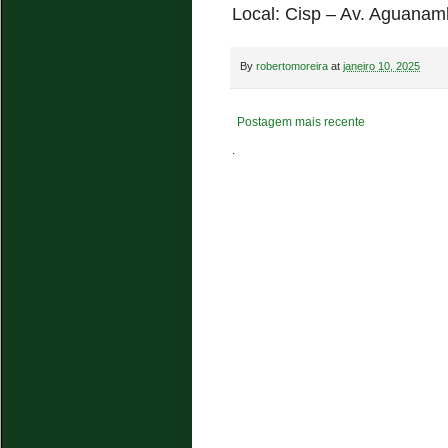
Local: Cisp – Av. Aguanamb
By
robertomoreira
at
janeiro 10, 2025
Postagem mais recente
.