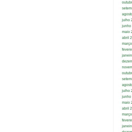
outub
setem
agost
julho
junho
maio 
abril 
março
fevere
janei
dezem
novem
outub
setem
agost
julho
junho
maio 
abril 
março
fevere
janei
dezem