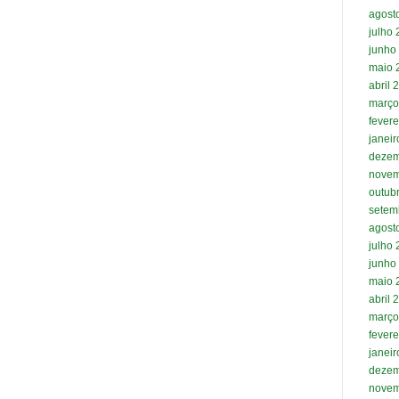
agost
julho
junho
maio 
abril 
março
fevere
janei
dezem
novem
outub
setem
agost
julho
junho
maio 
abril 
março
fevere
janei
dezem
novem