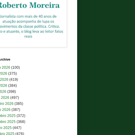
rchive
o 2026
(100)
 2026
(375)
 2026
(419)
2026
(384)
2026
(398)
 2026
(497)
iro 2026
(385)
ro 2026
(387)
bro 2025
(372)
bro 2025
(368)
ro 2025
(447)
bro 2025
(476)