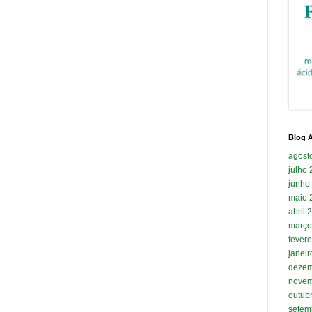
Blog A
agost
julho
junho
maio 
abril 
março
fevere
janei
dezem
novem
outub
setem