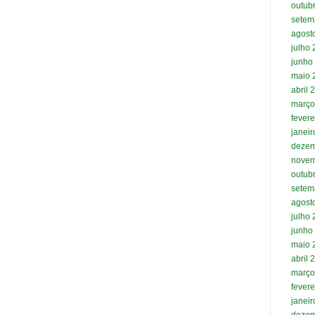
outub
setem
agost
julho
junho
maio 
abril 
março
fevere
janei
dezem
novem
outub
setem
agost
julho
junho
maio 
abril 
março
fevere
janei
dezem