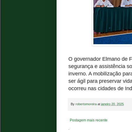
O governador Elmano de Fr
segurança e assistência s
inverno. A mobilização pa
ser ágil para preservar vi
ocorreu nas cidades de In
By
robertomoreira
at
janeiro 20, 2025
Postagem mais recente
.