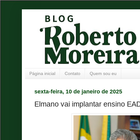
Página inicial
Contato
Quem sou eu
sexta-feira, 10 de janeiro de 2025
Elmano vai implantar ensino EA