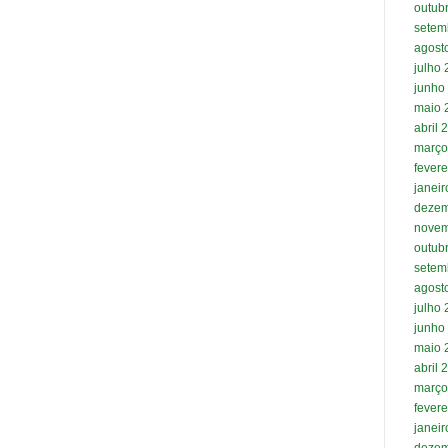
outub
setem
agost
julho
junho
maio 
abril 
março
fevere
janei
dezem
novem
outub
setem
agost
julho
junho
maio 
abril 
março
fevere
janei
dezem