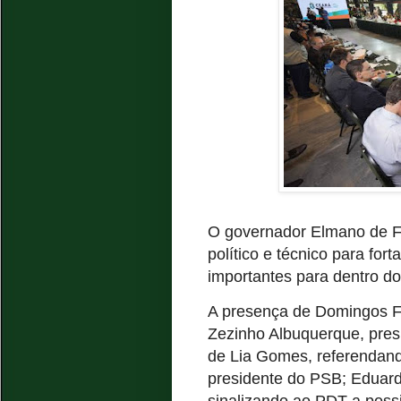
O governador Elmano de Fr
político e técnico para for
importantes para dentro d
A presença de Domingos Fi
Zezinho Albuquerque, pres
de Lia Gomes, referendand
presidente do PSB; Eduar
sinalizando ao PDT a poss