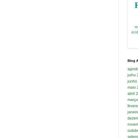
Blog A
agost
julho
junho
maio 
abril 
março
fevere
janei
dezem
novem
outub
setem