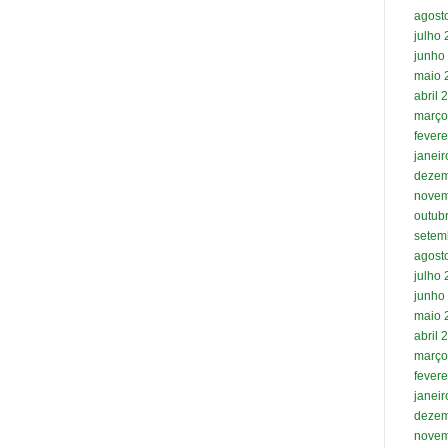
agost
julho
junho
maio 
abril 
março
fevere
janei
dezem
novem
outub
setem
agost
julho
junho
maio 
abril 
março
fevere
janei
dezem
novem