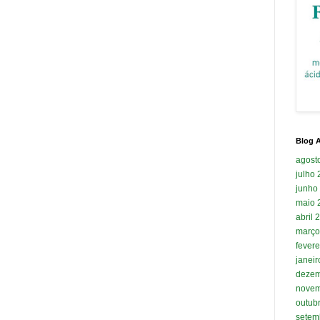
Blog A
agost
julho
junho
maio 
abril 
março
fevere
janei
dezem
novem
outub
setem