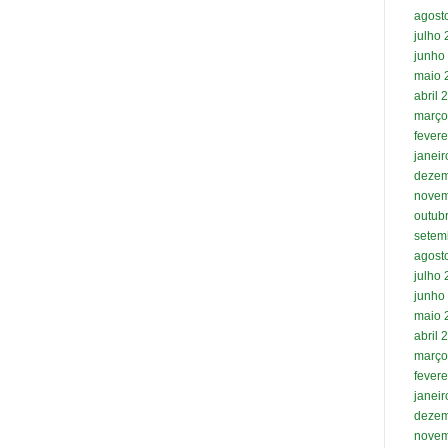
agost
julho
junho
maio 
abril 
março
fevere
janei
dezem
novem
outub
setem
agost
julho
junho
maio 
abril 
março
fevere
janei
dezem
novem