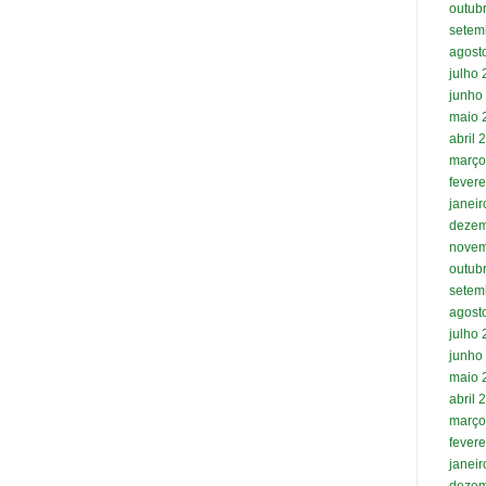
outub
setem
agost
julho
junho
maio 
abril 
março
fevere
janei
dezem
novem
outub
setem
agost
julho
junho
maio 
abril 
março
fevere
janei
dezem