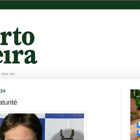
 sou eu
024
turité