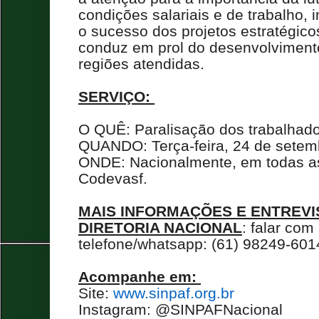
condições salariais e de trabalho,
o sucesso dos projetos estratégic
conduz em prol do desenvolviment
regiões atendidas.
SERVIÇO:
O QUÊ: Paralisação dos trabalhad
QUANDO: Terça-feira, 24 de setem
ONDE: Nacionalmente, em todas a
Codevasf.
MAIS INFORMAÇÕES E ENTREVI
DIRETORIA NACIONAL
: falar co
telefone/
whatsapp
: (61) 98249-601
Acompanhe em:
Site:
www.sinpaf.org.br
Instagram:
@SINPAFNacional