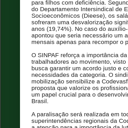
para filhos com deficiência
. Segun
do
Departamento Intersindical de E
Socioeconômicos (
Dieese
)
, os sal
sofreram uma desvalorização signif
anos
(
19,74%
)
.
No caso do auxílio
apontou que seria necessário um 
mensais apenas para recompor o 
O SINPAF reforça a importância d
trabalhadores ao movimento, visto
busca garantir um acordo justo e 
necessidades da categoria. O sind
mobilização sensibilize a Codevas
proposta que valorize os profiss
um papel crucial para o desenvolvi
Brasil.
A paralisação será realizada em to
superintendências regionais da C
a atenção para a importância da lu