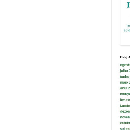
Blog A
agost
julho
junho
maio 
abril 
março
fevere
janei
dezem
novem
outub
setem