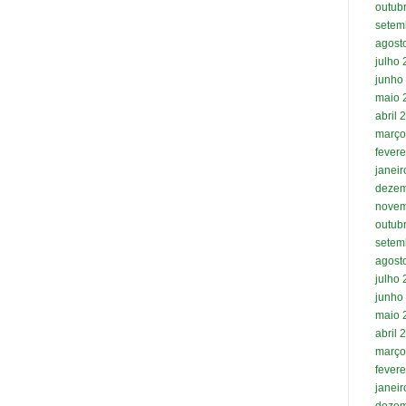
outub
setem
agost
julho
junho
maio 
abril 
março
fevere
janei
dezem
novem
outub
setem
agost
julho
junho
maio 
abril 
março
fevere
janei
dezem