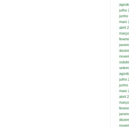
agost
julho
junho
maio 
abril 
março
fevere
janei
dezem
novem
outub
setem
agost
julho
junho
maio 
abril 
março
fevere
janei
dezem
novem