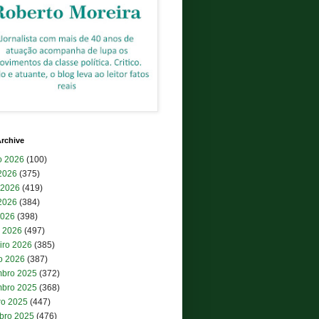
rchive
o 2026
(100)
 2026
(375)
 2026
(419)
2026
(384)
2026
(398)
 2026
(497)
iro 2026
(385)
ro 2026
(387)
bro 2025
(372)
bro 2025
(368)
ro 2025
(447)
bro 2025
(476)