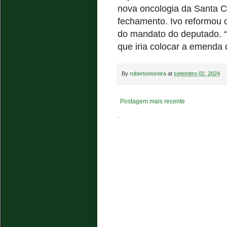
nova oncologia da Santa Ca
fechamento. Ivo reformou o
do mandato do deputado. “
que iria colocar a emenda
By
robertomoreira
at
setembro 02, 2024
Postagem mais recente
.