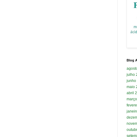
Blog A
agost
julho
junho
maio 
abril 
março
fevere
janei
dezem
novem
outub
setem