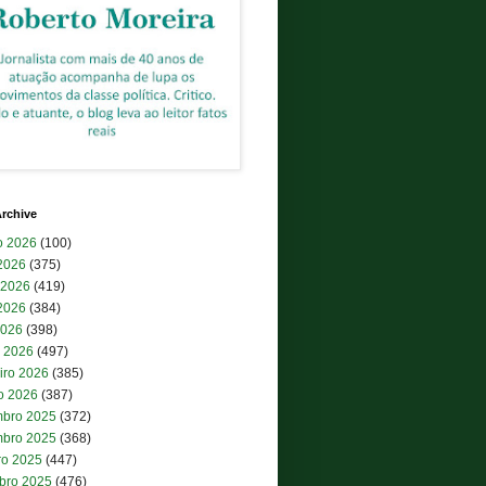
rchive
o 2026
(100)
 2026
(375)
 2026
(419)
2026
(384)
2026
(398)
 2026
(497)
iro 2026
(385)
ro 2026
(387)
bro 2025
(372)
bro 2025
(368)
ro 2025
(447)
bro 2025
(476)