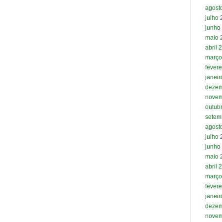
agost
julho
junho
maio 
abril 
março
fevere
janei
dezem
novem
outub
setem
agost
julho
junho
maio 
abril 
março
fevere
janei
dezem
novem