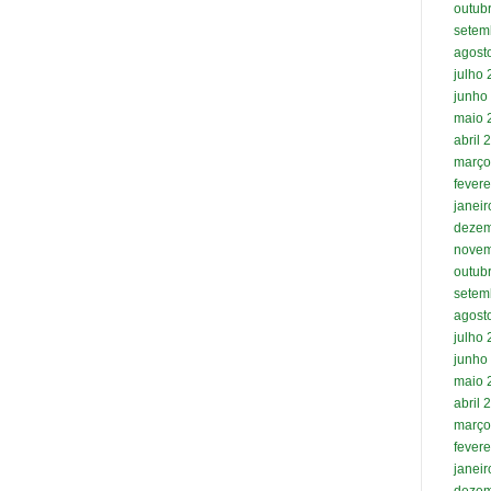
outub
setem
agost
julho
junho
maio 
abril 
março
fevere
janei
dezem
novem
outub
setem
agost
julho
junho
maio 
abril 
março
fevere
janei
dezem