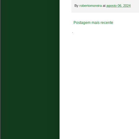
By
robertomoreira
at
agosto 06, 2024
Postagem mais recente
.