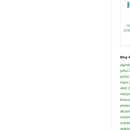
Blog A
agost
julho
junho
maio 
abril 
março
fevere
janei
dezem
novem
outub
setem