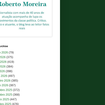
rchive
o 2026
(79)
 2026
(375)
 2026
(419)
2026
(384)
2026
(398)
 2026
(497)
iro 2026
(385)
ro 2026
(387)
bro 2025
(372)
bro 2025
(368)
ro 2025
(447)
bro 2025
(476)