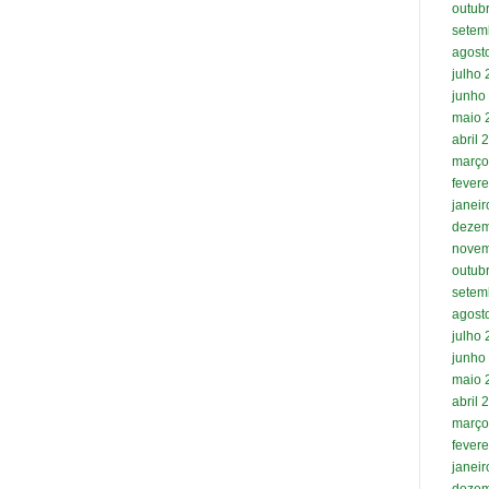
outub
setem
agost
julho
junho
maio 
abril 
março
fevere
janei
dezem
novem
outub
setem
agost
julho
junho
maio 
abril 
março
fevere
janei
dezem