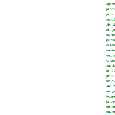
agost
julho
junho
maio 
abril 
março
fevere
janei
dezem
novem
outub
setem
agost
julho
junho
maio 
abril 
março
fevere
janei
dezem
novem