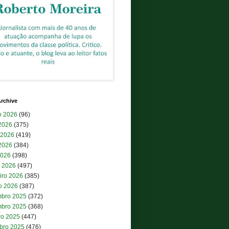
rchive
o 2026
(96)
 2026
(375)
 2026
(419)
2026
(384)
2026
(398)
 2026
(497)
iro 2026
(385)
ro 2026
(387)
bro 2025
(372)
bro 2025
(368)
ro 2025
(447)
bro 2025
(476)