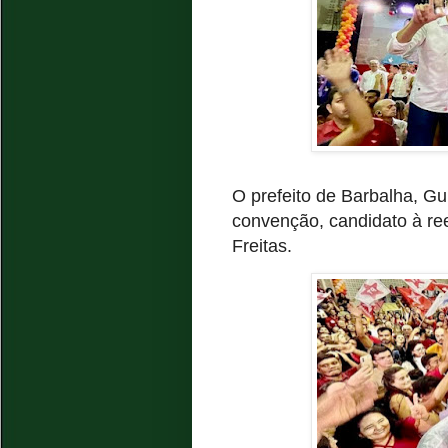
O prefeito de Barbalha, Gui
convenção, candidato à ree
Freitas.