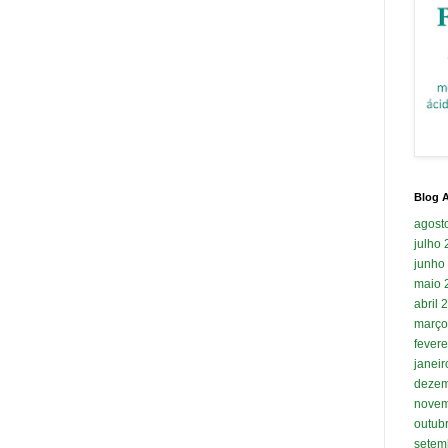
Blog A
agost
julho
junho
maio 
abril 
março
fevere
janei
dezem
novem
outub
setem