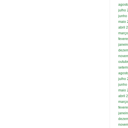
agost
julho
junho
maio 
abril 
março
fevere
janei
dezem
novem
outub
setem
agost
julho
junho
maio 
abril 
março
fevere
janei
dezem
novem