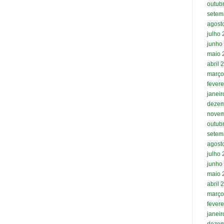
outub
setem
agost
julho
junho
maio 
abril 
março
fevere
janei
dezem
novem
outub
setem
agost
julho
junho
maio 
abril 
março
fevere
janei
dezem