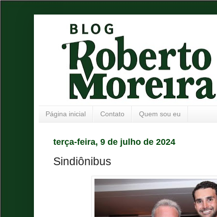
Página inicial
Contato
Quem sou eu
terça-feira, 9 de julho de 2024
Sindiônibus