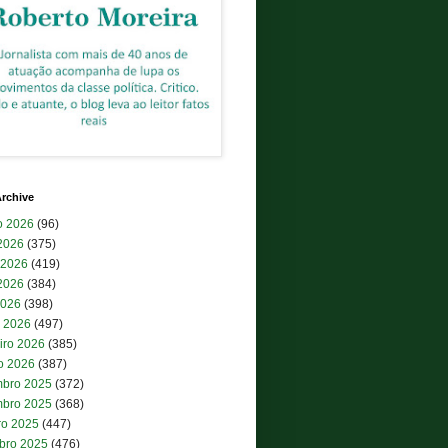
rchive
o 2026
(96)
 2026
(375)
 2026
(419)
2026
(384)
2026
(398)
 2026
(497)
iro 2026
(385)
ro 2026
(387)
bro 2025
(372)
bro 2025
(368)
ro 2025
(447)
bro 2025
(476)