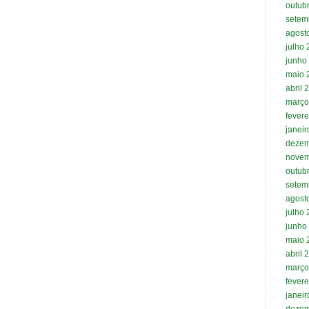
outub
setem
agost
julho
junho
maio 
abril 
março
fevere
janei
dezem
novem
outub
setem
agost
julho
junho
maio 
abril 
março
fevere
janei
dezem