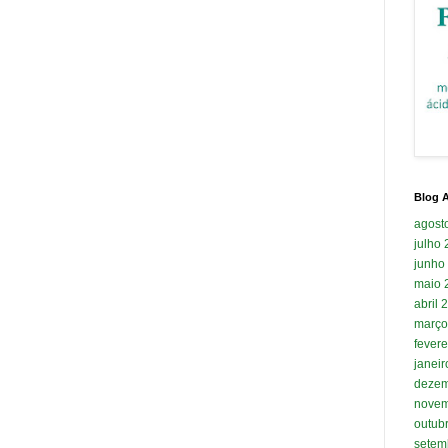
Blog A
agost
julho
junho
maio 
abril 
março
fevere
janei
dezem
novem
outub
setem