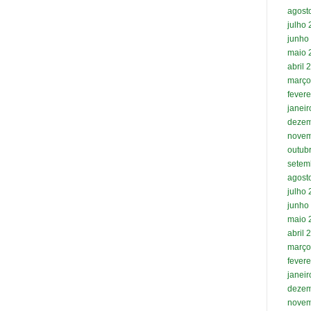
agost
julho
junho
maio 
abril 
março
fevere
janei
dezem
novem
outub
setem
agost
julho
junho
maio 
abril 
março
fevere
janei
dezem
novem