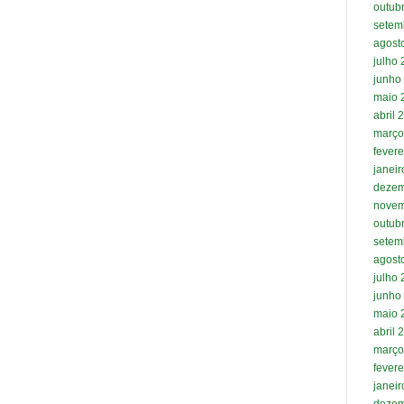
outub
setem
agost
julho
junho
maio 
abril 
março
fevere
janei
dezem
novem
outub
setem
agost
julho
junho
maio 
abril 
março
fevere
janei
dezem