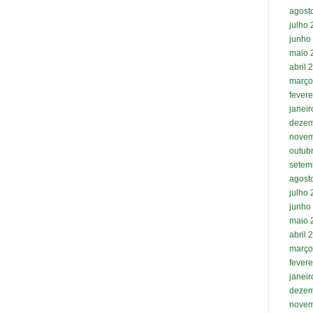
agost
julho
junho
maio 
abril 
março
fevere
janei
dezem
novem
outub
setem
agost
julho
junho
maio 
abril 
março
fevere
janei
dezem
novem