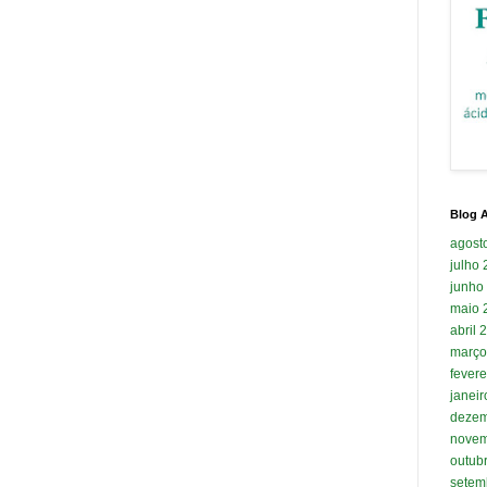
Blog A
agost
julho
junho
maio 
abril 
março
fevere
janei
dezem
novem
outub
setem