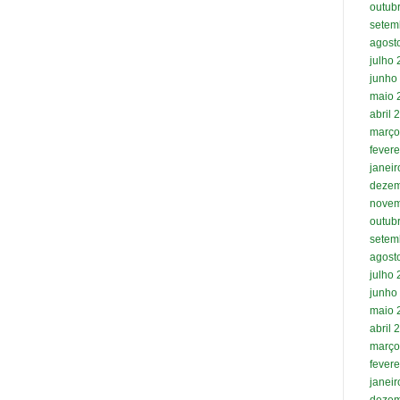
outub
setem
agost
julho
junho
maio 
abril 
março
fevere
janei
dezem
novem
outub
setem
agost
julho
junho
maio 
abril 
março
fevere
janei
dezem