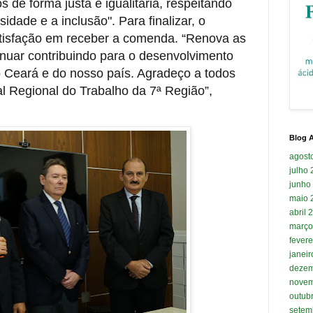
 de forma justa e igualitária, respeitando
sidade e a inclusão". Para finalizar, o
tisfação em receber a comenda. “Renova as
inuar contribuindo para o desenvolvimento
 Ceará e do nosso país. Agradeço a todos
l Regional do Trabalho da 7ª Região”,
Blog A
agost
julho
junho
maio 
abril 
março
fevere
janei
dezem
novem
outub
setem