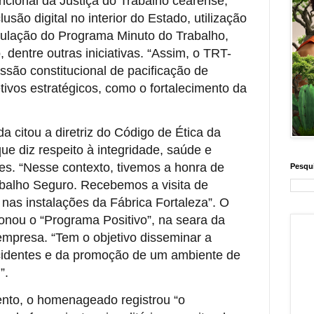
ncional da Justiça do Trabalho cearense,
são digital no interior do Estado, utilização
culação do Programa Minuto do Trabalho,
dentre outras iniciativas. “Assim, o TRT-
são constitucional de pacificação de
tivos estratégicos, como o fortalecimento da
da citou a diretriz do Código de Ética da
e diz respeito à integridade, saúde e
es. “Nesse contexto, tivemos a honra de
Pesqui
abalho Seguro. Recebemos a visita de
 nas instalações da Fábrica Fortaleza”. O
nou o “Programa Positivo”, na seara da
empresa. “Tem o objetivo disseminar a
cidentes e da promoção de um ambiente de
”.
nto, o homenageado registrou “o