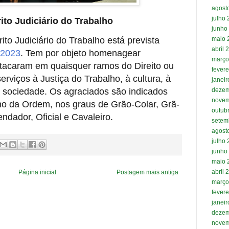
agost
julho
to Judiciário do Trabalho
junho
maio 
to Judiciário do Trabalho está prevista
abril 
/2023
. Tem por objeto homenagear
março
tacaram em quaisquer ramos do Direito ou
fevere
rviços à Justiça do Trabalho, à cultura, à
janei
dezem
à sociedade. Os agraciados são indicados
novem
o da Ordem, nos graus de Grão-Colar, Grã-
outub
ndador, Oficial e Cavaleiro.
setem
agost
julho
junho
maio 
abril 
Página inicial
Postagem mais antiga
março
fevere
janei
dezem
novem