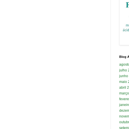
Blog A
agost
julho
junho
maio 
abril 
março
fevere
janei
dezem
novem
outub
setem