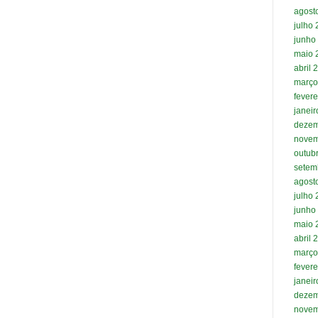
agost
julho
junho
maio 
abril 
março
fevere
janei
dezem
novem
outub
setem
agost
julho
junho
maio 
abril 
março
fevere
janei
dezem
novem