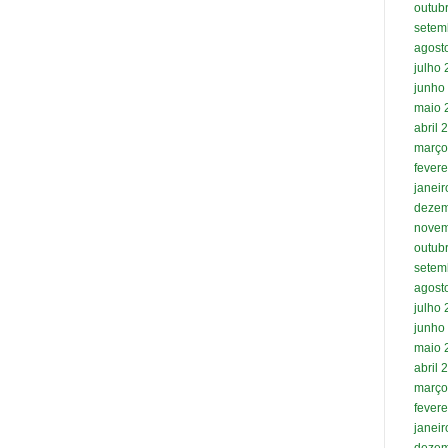
outub
setem
agost
julho
junho
maio 
abril 
março
fevere
janei
dezem
novem
outub
setem
agost
julho
junho
maio 
abril 
março
fevere
janei
dezem