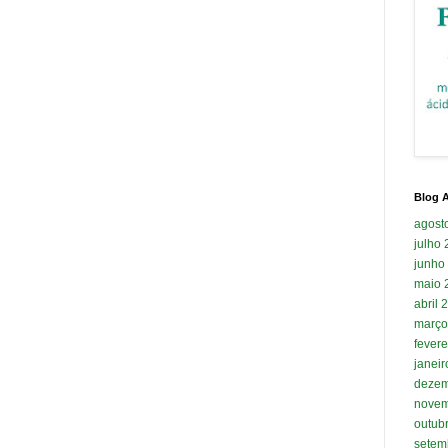
Blog A
agost
julho
junho
maio 
abril 
março
fevere
janei
dezem
novem
outub
setem