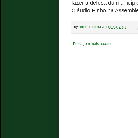
fazer a defesa do municíp
Cláudio Pinho na Assemble
By
robertomoreira
at
julho 08, 2024
Postagem mais recente
.