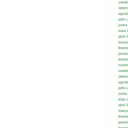
outub
setem
agost
julho
junho
maio 
abril 
março
fevere
janei
dezem
novem
outub
setem
agost
julho
junho
maio 
abril 
março
fevere
janei
dezem