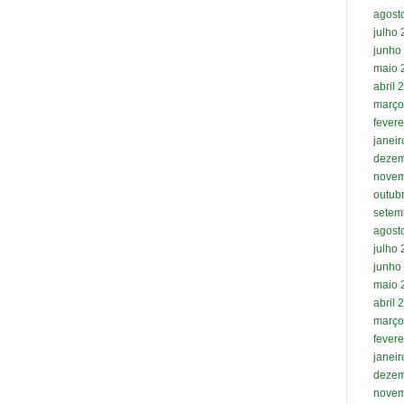
agost
julho
junho
maio 
abril 
março
fevere
janei
dezem
novem
outub
setem
agost
julho
junho
maio 
abril 
março
fevere
janei
dezem
novem