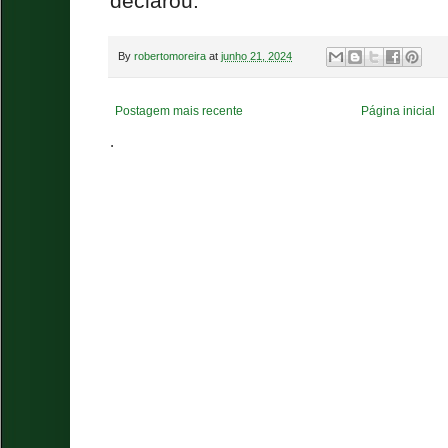
declarou.
By
robertomoreira
at
junho 21, 2024
Postagem mais recente
Página inicial
.