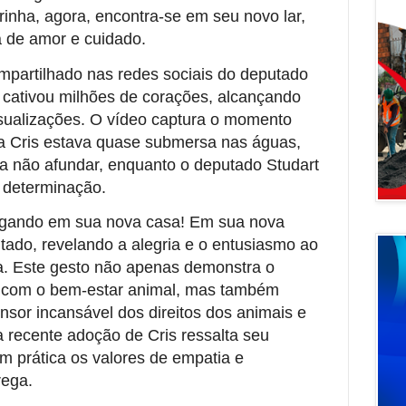
inha, agora, encontra-se em seu novo lar,
a de amor e cuidado.
partilhado nas redes sociais do deputado
 cativou milhões de corações, alcançando
isualizações. O vídeo captura o momento
a Cris estava quase submersa nas águas,
ra não afundar, enquanto o deputado Studart
 determinação.
hegando em sua nova casa! Em sua nova
utado, revelando a alegria e o entusiasmo ao
ia. Este gesto não apenas demonstra o
 com o bem-estar animal, mas também
sor incansável dos direitos dos animais e
 recente adoção de Cris ressalta seu
 prática os valores de empatia e
rega.