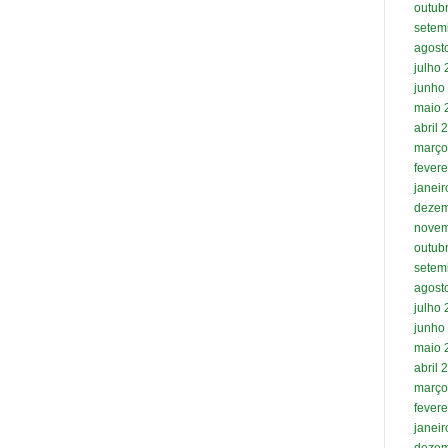
outub
setem
agost
julho
junho
maio 
abril 
março
fevere
janei
dezem
novem
outub
setem
agost
julho
junho
maio 
abril 
março
fevere
janei
dezem