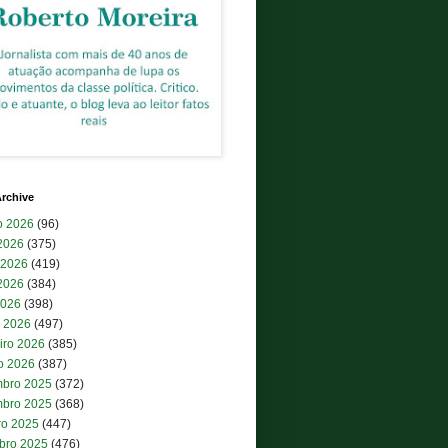
rchive
o 2026
(96)
 2026
(375)
 2026
(419)
2026
(384)
2026
(398)
 2026
(497)
iro 2026
(385)
ro 2026
(387)
bro 2025
(372)
bro 2025
(368)
ro 2025
(447)
bro 2025
(476)