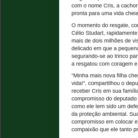
com o nome Cris, a cachorr
pronta para uma vida chei
O momento do resgate, com
Célio Studart, rapidamente
mais de dois milhões de v
delicado em que a pequen
segurando-se ao trinco pa
a resgatou com coragem e
"Minha mais nova filha c
vida!", compartilhou o dep
receber Cris em sua famíl
compromisso do deputado
como ele tem sido um defen
da proteção ambiental. Sua
compromisso em colocar em
compaixão que ele tanto p