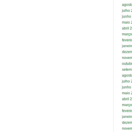
agost
julho
junho
maio 
abril 
março
fevere
janei
dezem
novem
outub
setem
agost
julho
junho
maio 
abril 
março
fevere
janei
dezem
novem