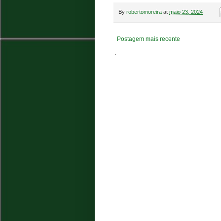
By
robertomoreira
at
maio 23, 2024
Postagem mais recente
.