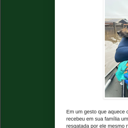
Em um gesto que aquece os
recebeu em sua família um
resgatada por ele mesmo n