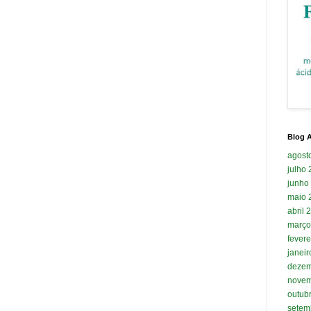
Blog A
agost
julho
junho
maio 
abril 
março
fevere
janei
dezem
novem
outub
setem