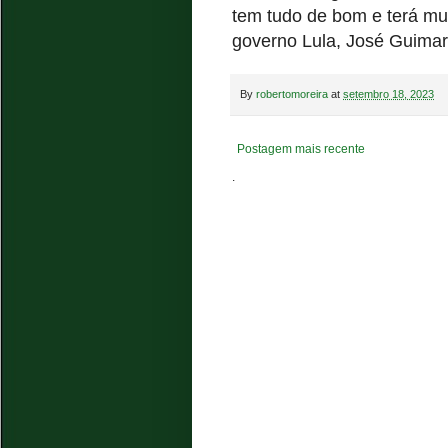
tem tudo de bom e terá mui
governo Lula, José Guima
By
robertomoreira
at
setembro 18, 2023
Postagem mais recente
.