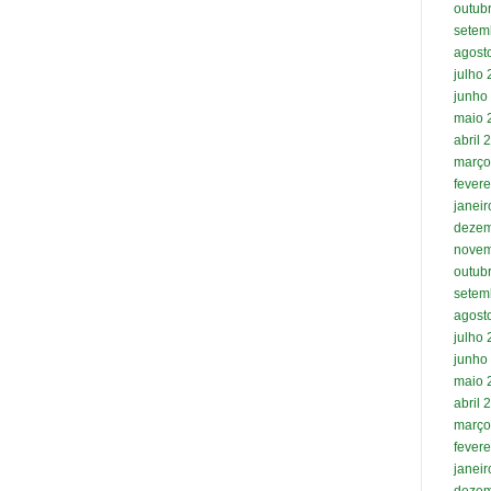
outub
setem
agost
julho
junho
maio 
abril 
março
fevere
janei
dezem
novem
outub
setem
agost
julho
junho
maio 
abril 
março
fevere
janei
dezem