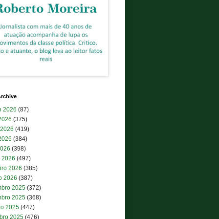
rchive
o 2026
(87)
 2026
(375)
 2026
(419)
2026
(384)
2026
(398)
 2026
(497)
iro 2026
(385)
ro 2026
(387)
bro 2025
(372)
bro 2025
(368)
ro 2025
(447)
bro 2025
(476)