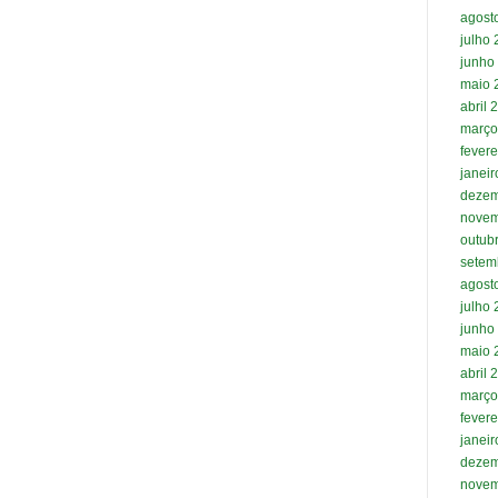
agost
julho
junho
maio 
abril 
março
fevere
janei
dezem
novem
outub
setem
agost
julho
junho
maio 
abril 
março
fevere
janei
dezem
novem