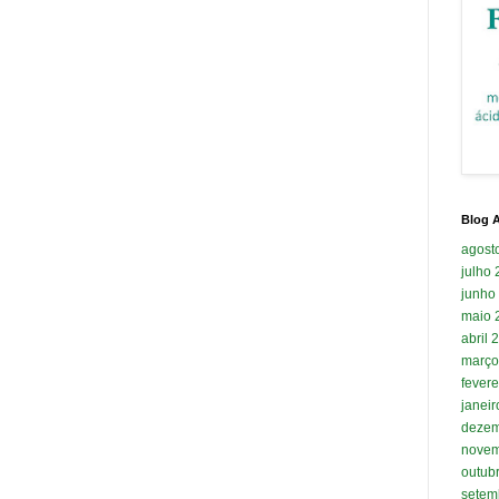
Blog A
agost
julho
junho
maio 
abril 
março
fevere
janei
dezem
novem
outub
setem