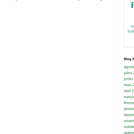
Blog A
agost
julho
junho
maio 
abril 
março
fevere
janei
dezem
novem
outub
setem