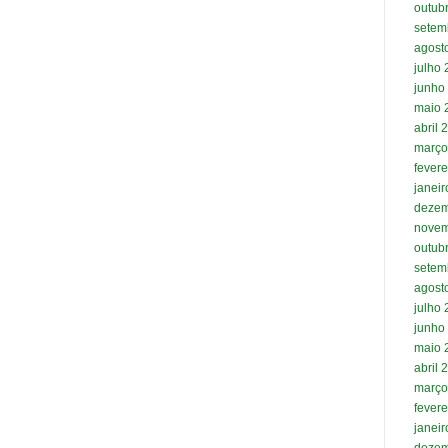
outub
setem
agost
julho
junho
maio 
abril 
março
fevere
janei
dezem
novem
outub
setem
agost
julho
junho
maio 
abril 
março
fevere
janei
dezem