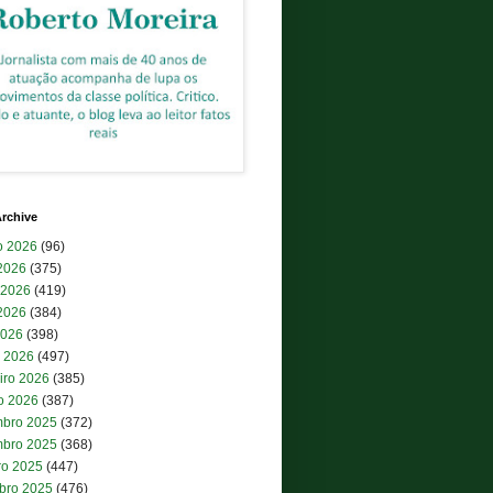
rchive
o 2026
(96)
 2026
(375)
 2026
(419)
2026
(384)
2026
(398)
 2026
(497)
iro 2026
(385)
ro 2026
(387)
bro 2025
(372)
bro 2025
(368)
ro 2025
(447)
bro 2025
(476)