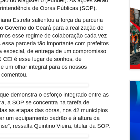
ção do Magistério (Fundef). As ações serão
rintendência de Obras Públicas (SOP).
iana Estrela salientou a força da parceria
e o Governo do Ceará para a realização de
temos esse regime de colaboração cada vez
s essa parceria tão importante com prefeitos
ia especial, de entrega de um compromisso
O CEI é esse lugar de sonhos, de
e um olhar integral para os nossos
, comentou.
que demonstra o esforço integrado entre as
ora, a SOP se concentra na tarefa de
das as etapas das obras, nos 42 municípios
ar um equipamento padrão e à altura da
”, ressalta Quintino Vieira, titular da SOP.