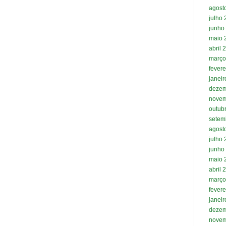
agost
julho
junho
maio 
abril 
março
fevere
janei
dezem
novem
outub
setem
agost
julho
junho
maio 
abril 
março
fevere
janei
dezem
novem