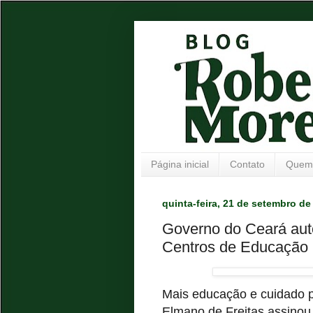
Página inicial
Contato
Quem
quinta-feira, 21 de setembro de
Governo do Ceará aut
Centros de Educação I
Mais educação e cuidado 
Elmano de Freitas assinou,