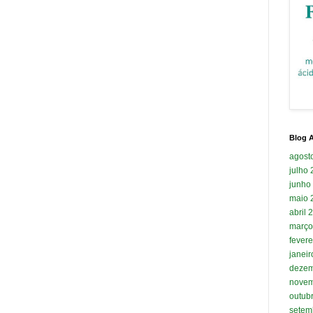
Blog A
agost
julho
junho
maio 
abril 
março
fevere
janei
dezem
novem
outub
setem