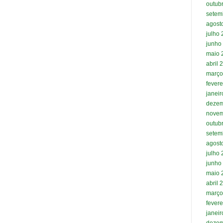
outub
setem
agost
julho
junho
maio 
abril 
março
fevere
janei
dezem
novem
outub
setem
agost
julho
junho
maio 
abril 
março
fevere
janei
dezem