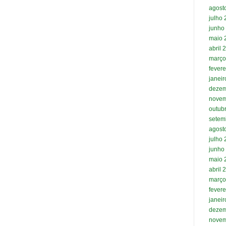
agost
julho
junho
maio 
abril 
março
fevere
janei
dezem
novem
outub
setem
agost
julho
junho
maio 
abril 
março
fevere
janei
dezem
novem