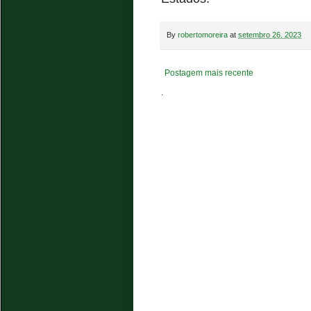
By
robertomoreira
at
setembro 26, 2023
Postagem mais recente
.