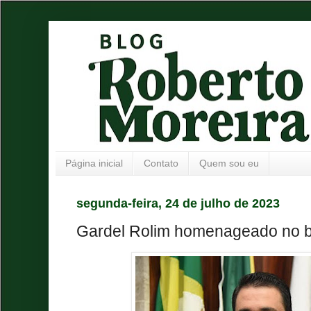
Página inicial
Contato
Quem sou eu
segunda-feira, 24 de julho de 2023
Gardel Rolim homenageado no b