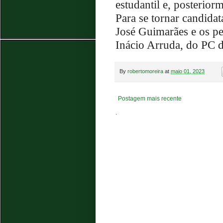
estudantil e, posteriorm
Para se tornar candidata
José Guimarães e os pe
Inácio Arruda, do PC 
By
robertomoreira
at
maio 01, 2023
Postagem mais recente
.