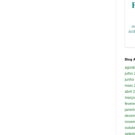
Blog A
agost
julho
junho
maio 
abril 
março
fevere
janei
dezem
novem
outub
setem