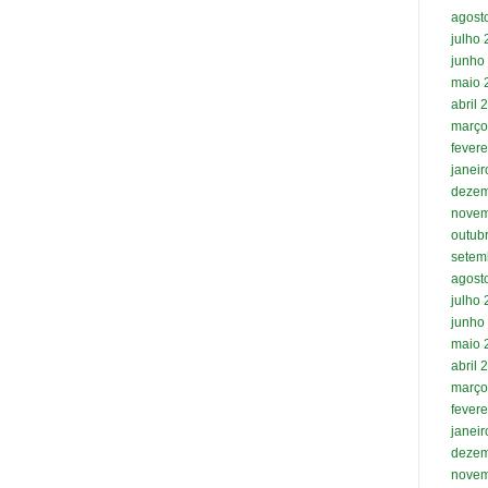
agost
julho
junho
maio 
abril 
março
fevere
janei
dezem
novem
outub
setem
agost
julho
junho
maio 
abril 
março
fevere
janei
dezem
novem