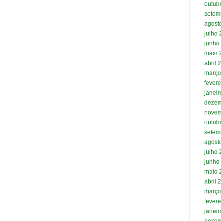
outub
setem
agost
julho
junho
maio 
abril 
março
fevere
janei
dezem
novem
outub
setem
agost
julho
junho
maio 
abril 
março
fevere
janei
dezem