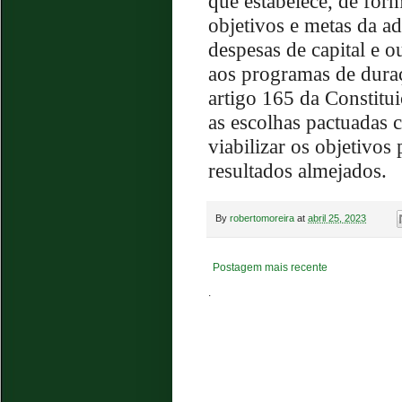
que estabelece, de form
objetivos e metas da ad
despesas de capital e ou
aos programas de dura
artigo 165 da Constitu
as escolhas pactuadas 
viabilizar os objetivo
resultados almejados.
By
robertomoreira
at
abril 25, 2023
Postagem mais recente
.