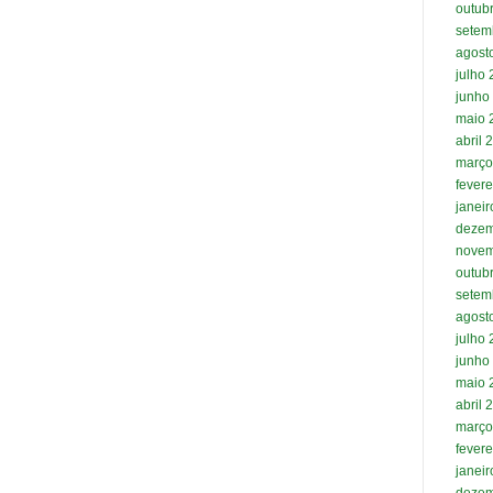
outub
setem
agost
julho
junho
maio 
abril 
março
fevere
janei
dezem
novem
outub
setem
agost
julho
junho
maio 
abril 
março
fevere
janei
dezem