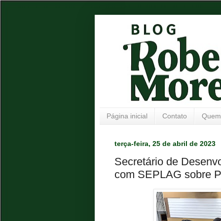
Página inicial
Contato
Quem
terça-feira, 25 de abril de 2023
Secretário de Desenvo
com SEPLAG sobre Pla