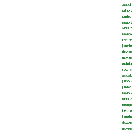
agost
julho
junho
maio 
abril 
março
fevere
janei
dezem
novem
outub
setem
agost
julho
junho
maio 
abril 
março
fevere
janei
dezem
novem