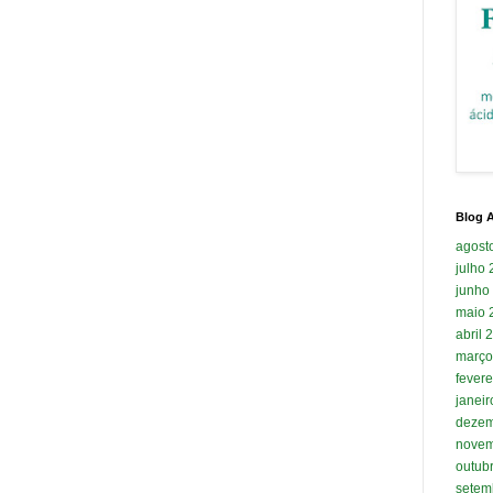
Blog A
agost
julho
junho
maio 
abril 
março
fevere
janei
dezem
novem
outub
setem