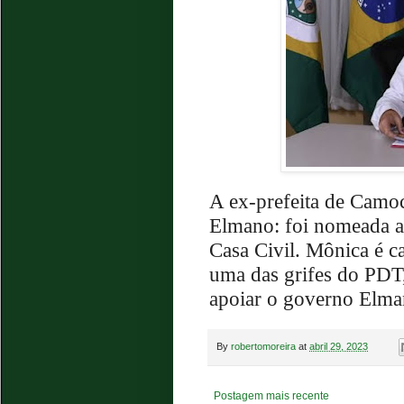
A ex-prefeita de Camo
Elmano: foi nomeada art
Casa Civil. Mônica é c
uma das grifes do PDT,
apoiar o governo Elman
By
robertomoreira
at
abril 29, 2023
Postagem mais recente