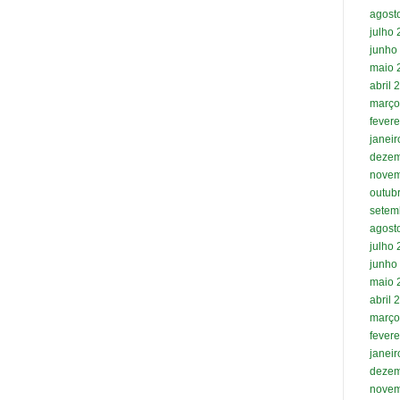
agost
julho
junho
maio 
abril 
março
fevere
janei
dezem
novem
outub
setem
agost
julho
junho
maio 
abril 
março
fevere
janei
dezem
novem