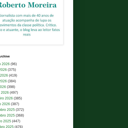
rchive
o 2026
(96)
 2026
(375)
 2026
(419)
2026
(384)
2026
(398)
 2026
(497)
iro 2026
(385)
ro 2026
(387)
bro 2025
(372)
bro 2025
(368)
ro 2025
(447)
bro 2025
(476)