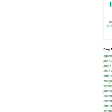
Blog A
agost
julho
junho
maio 
abril 
março
fevere
janei
dezem
novem
outub
setem