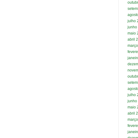
outub
setem
agost
julho
junho
maio 
abril 
março
fevere
janei
dezem
novem
outub
setem
agost
julho
junho
maio 
abril 
março
fevere
janei
dezem