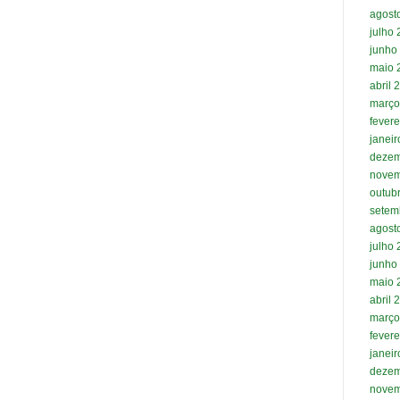
agost
julho
junho
maio 
abril 
março
fevere
janei
dezem
novem
outub
setem
agost
julho
junho
maio 
abril 
março
fevere
janei
dezem
novem