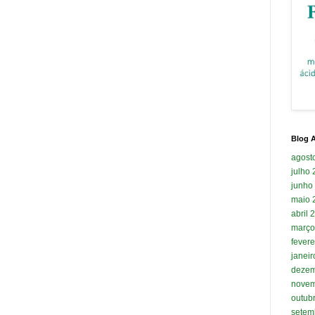
Blog A
agost
julho
junho
maio 
abril 
março
fevere
janei
dezem
novem
outub
setem