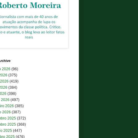
rchive
o 2026
(96)
 2026
(375)
 2026
(419)
2026
(384)
2026
(398)
 2026
(497)
iro 2026
(385)
ro 2026
(387)
bro 2025
(372)
bro 2025
(368)
ro 2025
(447)
bro 2025
(476)