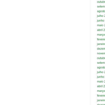
outub
setem
agost
julho
junho
maio 
abril 
março
fevere
janei
dezem
novem
outub
setem
agost
julho
junho
maio 
abril 
março
fevere
janei
dezem