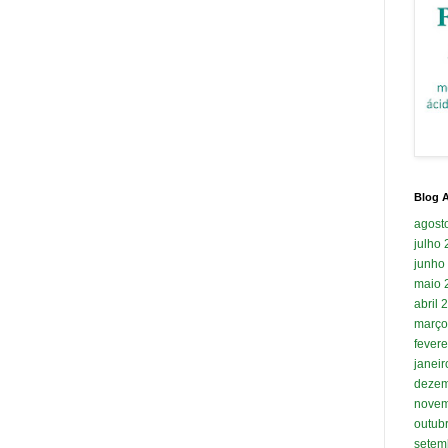
Blog A
agost
julho
junho
maio 
abril 
março
fevere
janei
dezem
novem
outub
setem