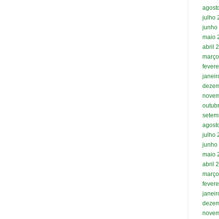
agost
julho
junho
maio 
abril 
março
fevere
janei
dezem
novem
outub
setem
agost
julho
junho
maio 
abril 
março
fevere
janei
dezem
novem