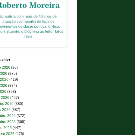
rchive
o 2026
(96)
 2026
(375)
 2026
(419)
2026
(384)
2026
(398)
 2026
(497)
iro 2026
(385)
ro 2026
(387)
bro 2025
(372)
bro 2025
(368)
ro 2025
(447)
bro 2025
(476)