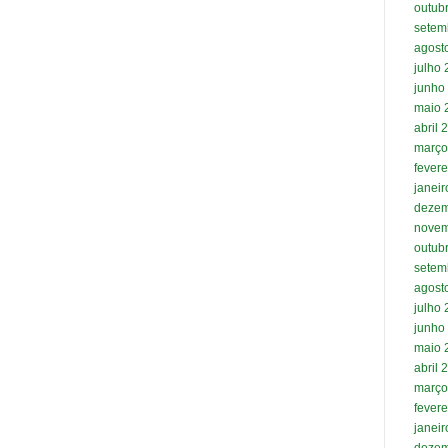
outub
setem
agost
julho
junho
maio 
abril 
março
fevere
janei
dezem
novem
outub
setem
agost
julho
junho
maio 
abril 
março
fevere
janei
dezem