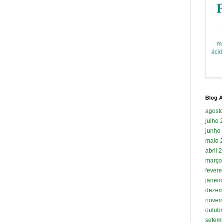
Blog A
agost
julho
junho
maio 
abril 
março
fevere
janei
dezem
novem
outub
setem