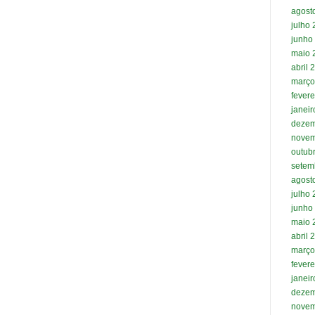
agost
julho
junho
maio 
abril 
março
fevere
janei
dezem
novem
outub
setem
agost
julho
junho
maio 
abril 
março
fevere
janei
dezem
novem