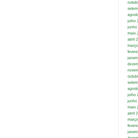
outub
setem
agost
julho
junho
maio 
abril 
março
fevere
janei
dezem
novem
outub
setem
agost
julho
junho
maio 
abril 
março
fevere
janei
dezem