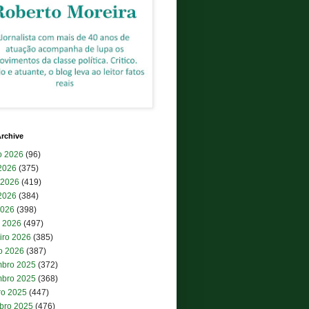
rchive
o 2026
(96)
 2026
(375)
 2026
(419)
2026
(384)
2026
(398)
 2026
(497)
iro 2026
(385)
ro 2026
(387)
bro 2025
(372)
bro 2025
(368)
ro 2025
(447)
bro 2025
(476)