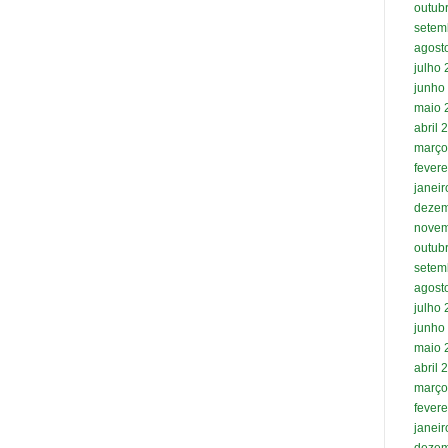
outub
setem
agost
julho
junho
maio 
abril 
março
fevere
janei
dezem
novem
outub
setem
agost
julho
junho
maio 
abril 
março
fevere
janei
dezem