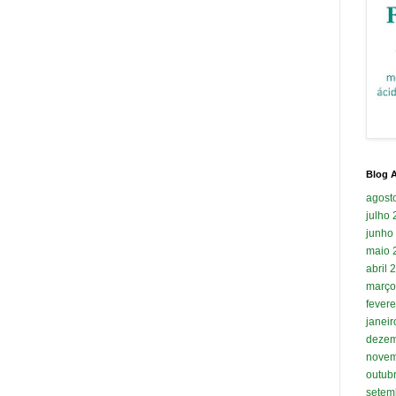
Blog A
agost
julho
junho
maio 
abril 
março
fevere
janei
dezem
novem
outub
setem