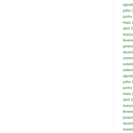
agost
julho
junho
maio 
abril 
março
fevere
janei
dezem
novem
outub
setem
agost
julho
junho
maio 
abril 
março
fevere
janei
dezem
novem