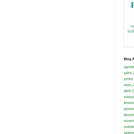
Blog A
agost
julho
junho
maio 
abril 
março
fevere
janei
dezem
novem
outub
setem