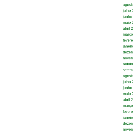
agost
julho
junho
maio 
abril 
março
fevere
janei
dezem
novem
outub
setem
agost
julho
junho
maio 
abril 
março
fevere
janei
dezem
novem