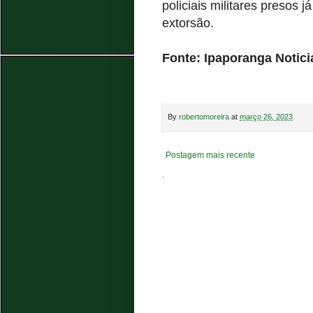
policiais militares presos 
extorsão.
Fonte: Ipaporanga Notic
By
robertomoreira
at
março 26, 2023
Postagem mais recente
.