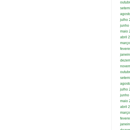
outub
setem
agost
julho
junho
maio 
abril 
março
fevere
janei
dezem
novem
outub
setem
agost
julho
junho
maio 
abril 
março
fevere
janei
dezem