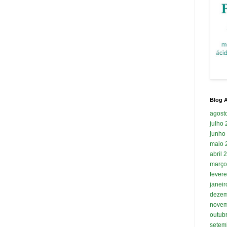
Blog A
agost
julho
junho
maio 
abril 
março
fevere
janei
dezem
novem
outub
setem