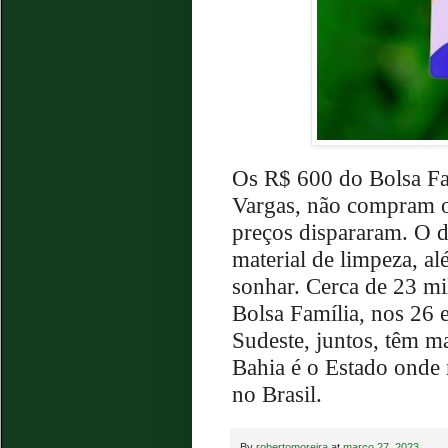
Os R$ 600 do Bolsa Fa
Vargas, não compram 
preços dispararam. O di
material de limpeza, 
sonhar. Cerca de 23 mi
Bolsa Família, nos 26 e
Sudeste, juntos, têm m
Bahia é o Estado onde 
no Brasil.
By
robertomoreira
at
março 27, 2023