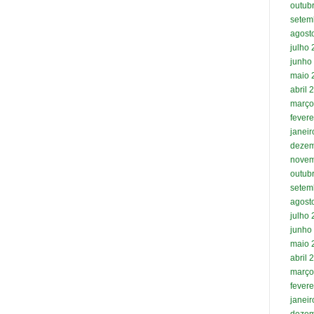
outub
setem
agost
julho
junho
maio 
abril 
março
fevere
janei
dezem
novem
outub
setem
agost
julho
junho
maio 
abril 
março
fevere
janei
dezem