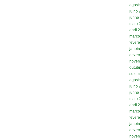
agost
julho
junho
maio 
abril 
março
fevere
janei
dezem
novem
outub
setem
agost
julho
junho
maio 
abril 
março
fevere
janei
dezem
novem