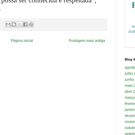
 possa ser conhecida e respeitada”,
.
Página inicial
Postagem mais antiga
Blog A
agost
julho
junho
maio 
abril 
março
fevere
janei
dezem
novem
outub
setem