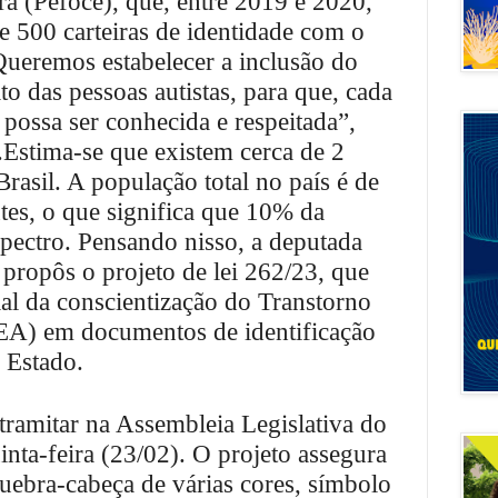
rá (Pefoce), que, entre 2019 e 2020,
e 500 carteiras de identidade com o
ueremos estabelecer a inclusão do
o das pessoas autistas, para que, cada
 possa ser conhecida e respeitada”,
r.Estima-se que existem cerca de 2
Brasil. A população total no país é de
tes, o que significa que 10% da
spectro. Pensando nisso, a deputada
 propôs o projeto de lei 262/23, que
al da conscientização do Transtorno
TEA) em documentos de identificação
 Estado.
ramitar na Assembleia Legislativa do
inta-feira (23/02). O projeto assegura
quebra-cabeça de várias cores, símbolo