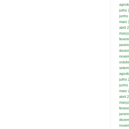
agost
julho
junho
maio 
abril 
março
fevere
janei
dezem
novem
outub
setem
agost
julho
junho
maio 
abril 
março
fevere
janei
dezem
novem