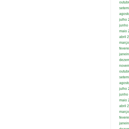
outub
setem
agost
julho
junho
maio 
abril 
março
fevere
janei
dezem
novem
outub
setem
agost
julho
junho
maio 
abril 
março
fevere
janei
dezem