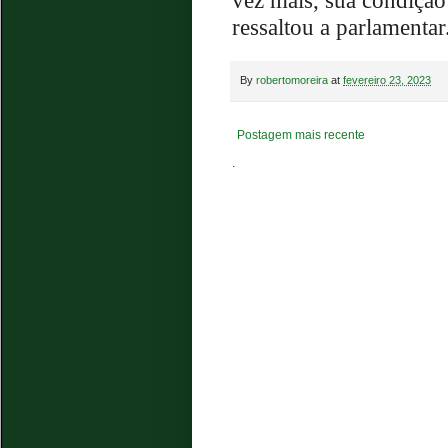
vez mais, sua condição
ressaltou a parlamentar
By
robertomoreira
at
fevereiro 23, 2023
Postagem mais recente
.