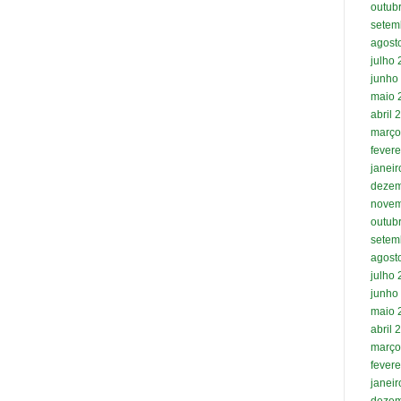
outub
setem
agost
julho
junho
maio 
abril 
março
fevere
janei
dezem
novem
outub
setem
agost
julho
junho
maio 
abril 
março
fevere
janei
dezem