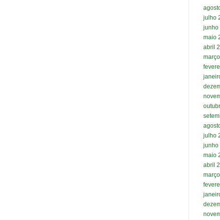
agost
julho
junho
maio 
abril 
março
fevere
janei
dezem
novem
outub
setem
agost
julho
junho
maio 
abril 
março
fevere
janei
dezem
novem