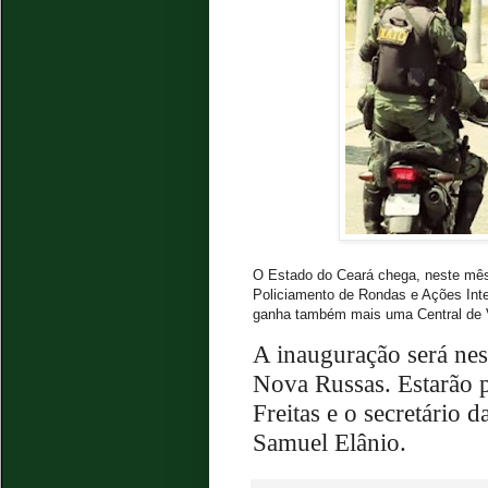
O Estado do Ceará chega, neste mês
Policiamento de Rondas e Ações Inte
ganha também mais uma Central de
A inauguração será nes
Nova Russas. Estarão 
Freitas e o secretário 
Samuel Elânio.