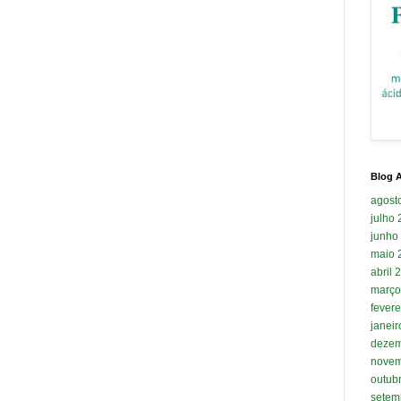
Blog A
agost
julho
junho
maio 
abril 
março
fevere
janei
dezem
novem
outub
setem