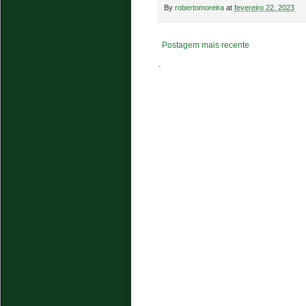
By
robertomoreira
at
fevereiro 22, 2023
Postagem mais recente
.