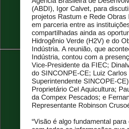
Agência Brasileira de Desenvolv
(ABDI), Igor Calvet, para discut
projetos Rastum e Rede Obras Di
em parceria entre as instituiçõ
compartilhadas ainda as oportu
Hidrogênio Verde (H2V) e do Ob
Indústria. A reunião, que acont
Indústria, contou com a presen
Vice-Presidente da FIEC; Dinalv
do SINCONPE-CE; Luiz Carlos 
Superintendente SINCOPE-CE);
Proprietário Cel Aquicultura; 
da Compex Pescados; e Fernan
Representante Robinson Cruso
“Visão é algo fundamental para