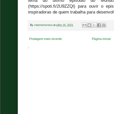
tema do último episódio do Mundo 
(https://spoti.fi/2U9ZZQl) para ouvir o ep
inspiradoras de quem trabalha para desenvo
By
robertomoreira
at
julho 16, 2021
Postagem mais recente
Página inicial
.