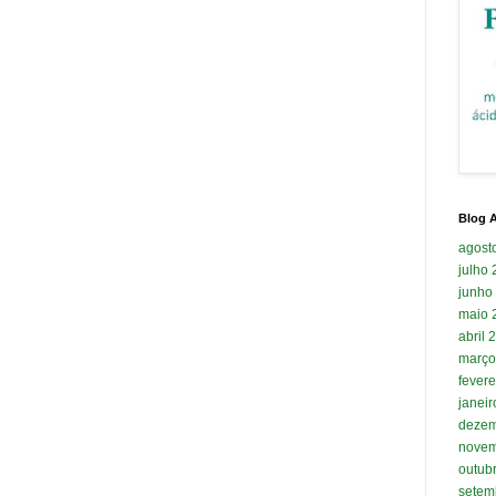
Blog A
agost
julho
junho
maio 
abril 
março
fevere
janei
dezem
novem
outub
setem