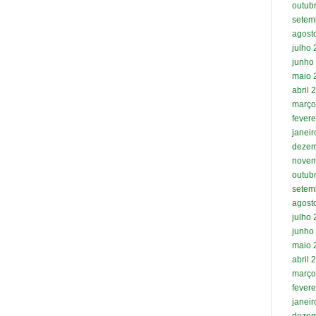
outub
setem
agost
julho
junho
maio 
abril 
março
fevere
janei
dezem
novem
outub
setem
agost
julho
junho
maio 
abril 
março
fevere
janei
dezem