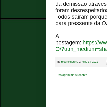
da demissão através
foram desrespeitado
Todos saíram porque
para pressente da O
A
postagem:
https://
O/?utm_medium=sha
By
robertomoreira
at
julho 13, 2021
Postagem mais recente
.