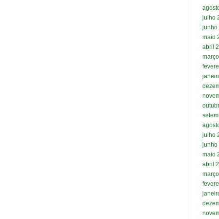
agost
julho
junho
maio 
abril 
março
fevere
janei
dezem
novem
outub
setem
agost
julho
junho
maio 
abril 
março
fevere
janei
dezem
novem