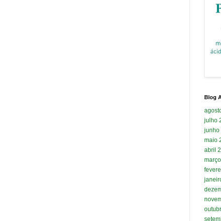
Blog A
agost
julho
junho
maio 
abril 
março
fevere
janei
dezem
novem
outub
setem