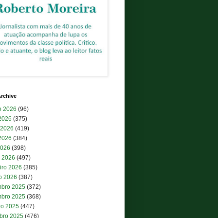
rchive
o 2026
(96)
 2026
(375)
 2026
(419)
2026
(384)
2026
(398)
 2026
(497)
iro 2026
(385)
ro 2026
(387)
bro 2025
(372)
bro 2025
(368)
ro 2025
(447)
bro 2025
(476)