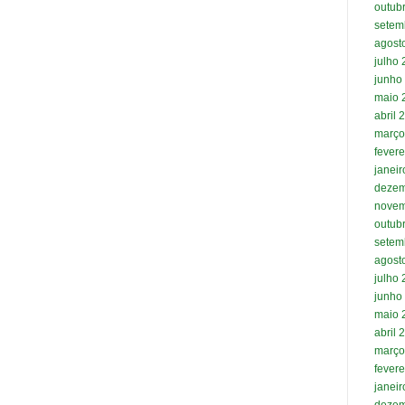
outub
setem
agost
julho
junho
maio 
abril 
março
fevere
janei
dezem
novem
outub
setem
agost
julho
junho
maio 
abril 
março
fevere
janei
dezem