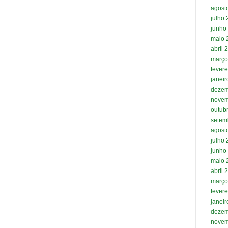
agost
julho
junho
maio 
abril 
março
fevere
janei
dezem
novem
outub
setem
agost
julho
junho
maio 
abril 
março
fevere
janei
dezem
novem