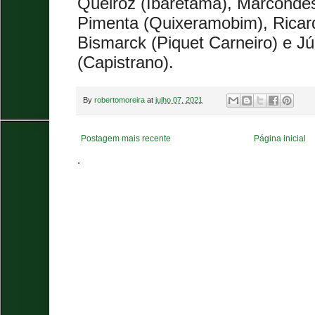
Queiroz (Ibaretama), Marcondes 
Pimenta (Quixeramobim), Ricard
Bismarck (Piquet Carneiro) e J
(Capistrano).
By
robertomoreira
at
julho 07, 2021
Postagem mais recente
Página inicial
.