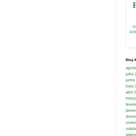
Blog A
agost
julho
junho
maio 
abril 
março
fevere
janei
dezem
novem
outub
setem