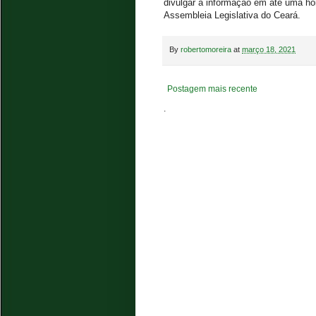
divulgar a informação em até uma ho
Assembleia Legislativa do Ceará.
By
robertomoreira
at
março 18, 2021
Postagem mais recente
.