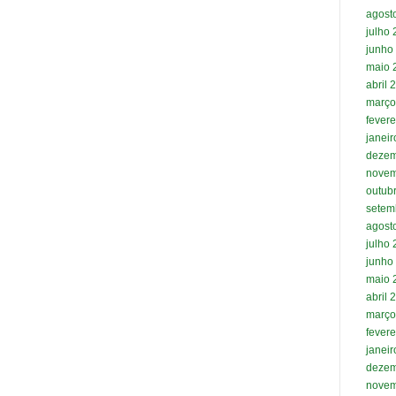
agost
julho
junho
maio 
abril 
março
fevere
janei
dezem
novem
outub
setem
agost
julho
junho
maio 
abril 
março
fevere
janei
dezem
novem