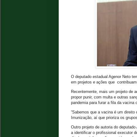
O deputado estadual Agenor Neto te
em projetos e ações que contribuam 
Recentemente, mais um projeto de au
propor punir, com multa e outras s
pandemia para furar a fila da vacina 
“Sabemos que a vacina é um direito 
Imunização, aí que prioriza os grupos
Outro projeto de autoria do deputado
a identificar o profissional executo