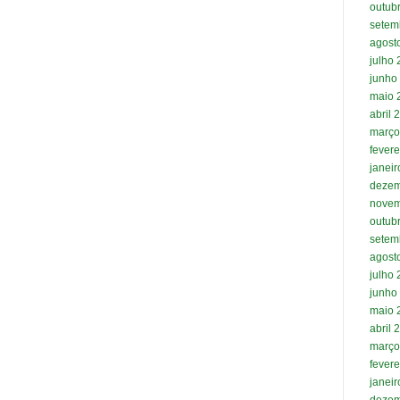
outub
setem
agost
julho
junho
maio 
abril 
março
fevere
janei
dezem
novem
outub
setem
agost
julho
junho
maio 
abril 
março
fevere
janei
dezem