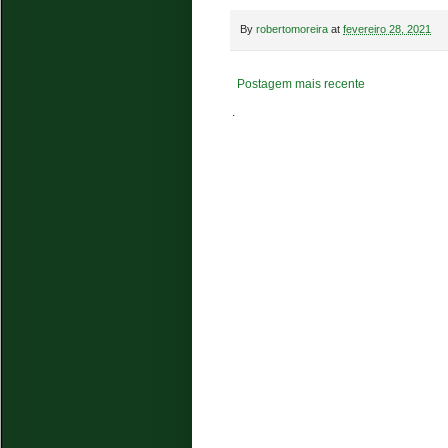
By
robertomoreira
at
fevereiro 28, 2021
Postagem mais recente
.