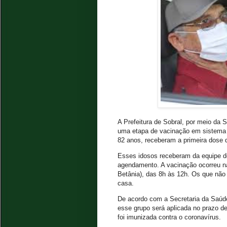
A Prefeitura de Sobral, por meio da 
uma etapa de vacinação em sistema d
82 anos, receberam a primeira dose 
Esses idosos receberam da equipe d
agendamento. A vacinação ocorreu n
Betânia), das 8h às 12h. Os que não 
casa.
De acordo com a Secretaria da Saúd
esse grupo será aplicada no prazo d
foi imunizada contra o coronavírus.