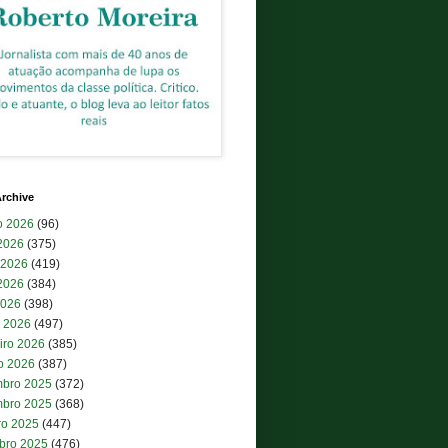
rchive
o 2026
(96)
 2026
(375)
 2026
(419)
2026
(384)
2026
(398)
 2026
(497)
iro 2026
(385)
ro 2026
(387)
bro 2025
(372)
bro 2025
(368)
ro 2025
(447)
bro 2025
(476)