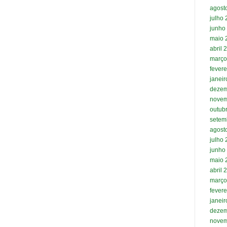
agost
julho
junho
maio 
abril 
março
fevere
janei
dezem
novem
outub
setem
agost
julho
junho
maio 
abril 
março
fevere
janei
dezem
novem