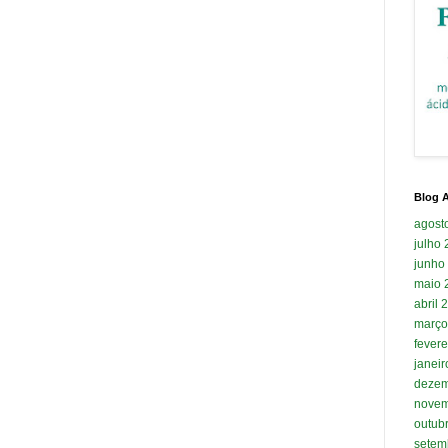
Blog A
agost
julho
junho
maio 
abril 
março
fevere
janei
dezem
novem
outub
setem