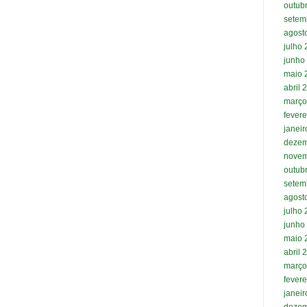
outub
setem
agost
julho
junho
maio 
abril 
março
fevere
janei
dezem
novem
outub
setem
agost
julho
junho
maio 
abril 
março
fevere
janei
dezem