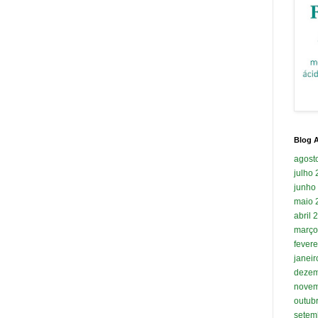
Blog A
agost
julho
junho
maio 
abril 
março
fevere
janei
dezem
novem
outub
setem