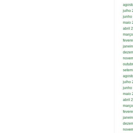
agost
julho
junho
maio 
abril 
março
fevere
janei
dezem
novem
outub
setem
agost
julho
junho
maio 
abril 
março
fevere
janei
dezem
novem