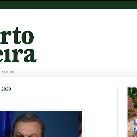
 sou eu
e 2020