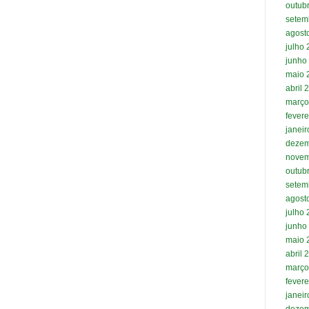
outub
setem
agost
julho
junho
maio 
abril 
março
fevere
janei
dezem
novem
outub
setem
agost
julho
junho
maio 
abril 
março
fevere
janei
dezem