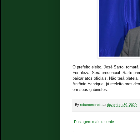
O prefeito eleito, José Sarto, tomar
Fortaleza. Será presencial. Sarto prec
baixar atos oficiais. Não terá platei
Antônio Henrique, já reeleito presi
em seus gabinetes.
By
robertomoreira
at
dezembro 30, 2020
Postagem mais recente
.