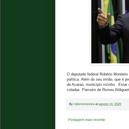
O deputado federal Robério Monteiro 
política. Além do seu irmão, que é pr
de Acaraú, município vizinho . Esta
coladas. Parceiro de Romeu Aldigueri
By
robertomoreira
at
agosto 14, 2020
Postagem mais recente
.