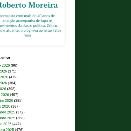
rchive
o 2026
(96)
 2026
(375)
 2026
(419)
2026
(384)
2026
(398)
 2026
(497)
iro 2026
(385)
ro 2026
(387)
bro 2025
(372)
bro 2025
(368)
ro 2025
(447)
bro 2025
(476)