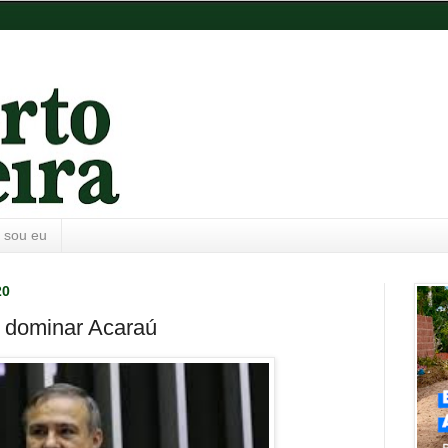
 sou eu
20
r dominar Acaraú