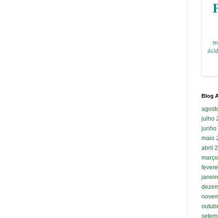
Blog A
agost
julho
junho
maio 
abril 
março
fevere
janei
dezem
novem
outub
setem