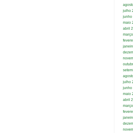
agost
julho
junho
maio 
abril 
março
fevere
janei
dezem
novem
outub
setem
agost
julho
junho
maio 
abril 
março
fevere
janei
dezem
novem