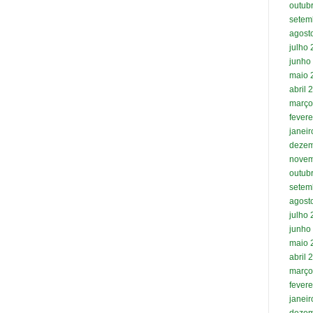
outub
setem
agost
julho
junho
maio 
abril 
março
fevere
janei
dezem
novem
outub
setem
agost
julho
junho
maio 
abril 
março
fevere
janei
dezem