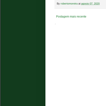
By
robertomoreira
at
agosto 07, 2020
Postagem mais recente
.