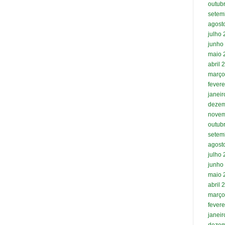
outub
setem
agost
julho
junho
maio 
abril 
março
fevere
janei
dezem
novem
outub
setem
agost
julho
junho
maio 
abril 
março
fevere
janei
dezem