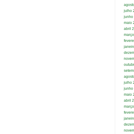
agost
julho
junho
maio 
abril 
março
fevere
janei
dezem
novem
outub
setem
agost
julho
junho
maio 
abril 
março
fevere
janei
dezem
novem