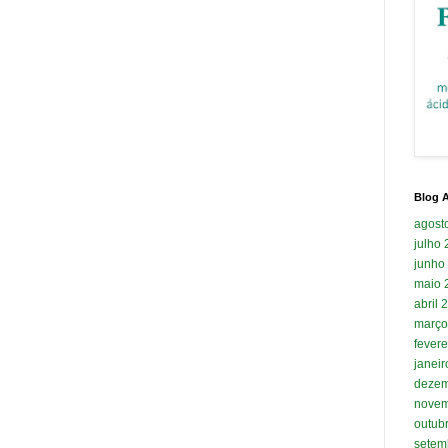
Blog A
agost
julho
junho
maio 
abril 
março
fevere
janei
dezem
novem
outub
setem