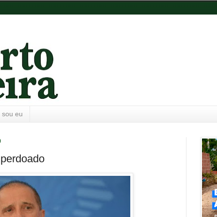
 sou eu
0
 perdoado