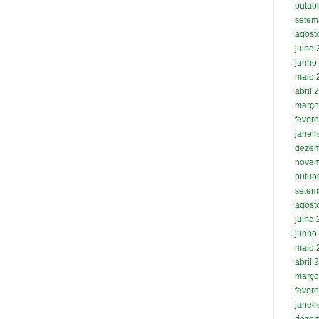
outub
setem
agost
julho
junho
maio 
abril 
março
fevere
janei
dezem
novem
outub
setem
agost
julho
junho
maio 
abril 
março
fevere
janei
dezem