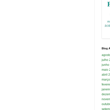
Blog A
agost
julho
junho
maio 
abril 
março
fevere
janei
dezem
novem
outub
setem