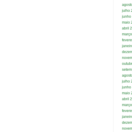
agost
julho
junho
maio 
abril 
março
fevere
janei
dezem
novem
outub
setem
agost
julho
junho
maio 
abril 
março
fevere
janei
dezem
novem