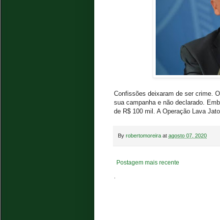
Confissões deixaram de ser crime. O 
sua campanha e não declarado. Embol
de R$ 100 mil. A Operação Lava Jato
By
robertomoreira
at
agosto 07, 2020
Postagem mais recente
.