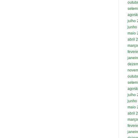
outub
setem
agost
julho
junho
maio 
abril 
março
fevere
janei
dezem
novem
outub
setem
agost
julho
junho
maio 
abril 
março
fevere
janei
dezem