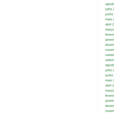
agost
julho
junho
maio 
abril 
março
fevere
janei
dezem
novem
outub
setem
agost
julho
junho
maio 
abril 
março
fevere
janei
dezem
novem