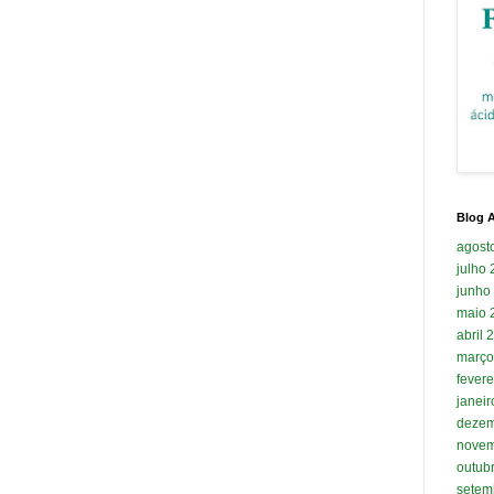
Blog A
agost
julho
junho
maio 
abril 
março
fevere
janei
dezem
novem
outub
setem