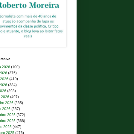
rchive
o 2026
(100)
 2026
(375)
 2026
(419)
2026
(384)
2026
(398)
 2026
(497)
iro 2026
(385)
ro 2026
(387)
bro 2025
(372)
bro 2025
(368)
ro 2025
(447)
bro 2025
(476)