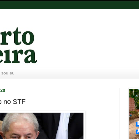
 sou eu
020
o no STF