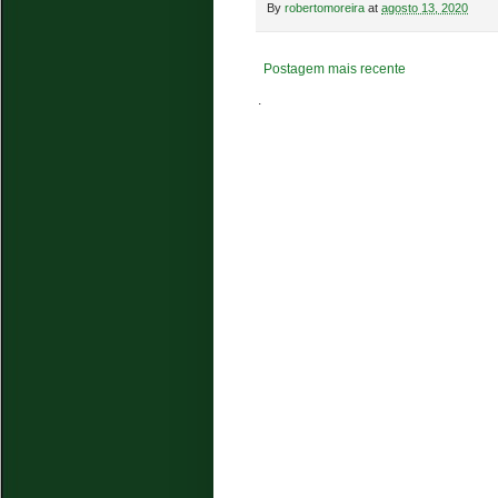
By
robertomoreira
at
agosto 13, 2020
Postagem mais recente
.