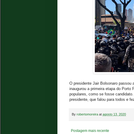
O presidente Jair Bolsonaro passou 
inaugurou a primeira etapa do Porto F
populares, como se fosse candidato.
presidente, que falou para todos e fez
By
robertomoreira
at
agosto 13, 2020
Postagem mais recente