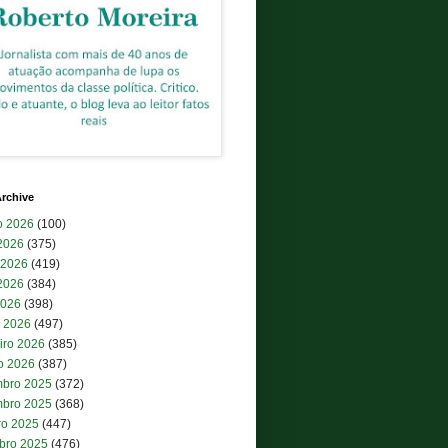
rchive
o 2026
(100)
 2026
(375)
 2026
(419)
2026
(384)
2026
(398)
 2026
(497)
iro 2026
(385)
ro 2026
(387)
bro 2025
(372)
bro 2025
(368)
ro 2025
(447)
bro 2025
(476)