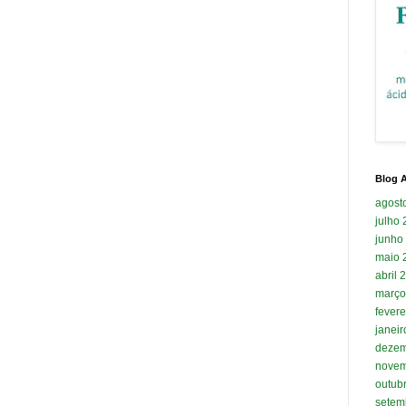
Blog A
agost
julho
junho
maio 
abril 
março
fevere
janei
dezem
novem
outub
setem