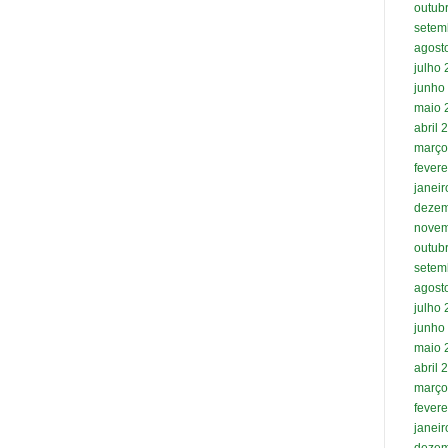
outub
setem
agost
julho
junho
maio 
abril 
março
fevere
janei
dezem
novem
outub
setem
agost
julho
junho
maio 
abril 
março
fevere
janei
dezem