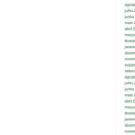
agost
julho
junho
maio 
abril 
março
fevere
janei
dezem
novem
outub
setem
agost
julho
junho
maio 
abril 
março
fevere
janei
dezem
novem