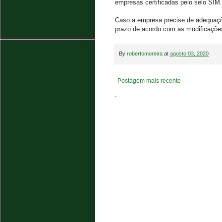
empresas certificadas pelo selo SIM.
Caso a empresa precise de adequaçõe
prazo de acordo com as modificaçõe
By
robertomoreira
at
agosto 03, 2020
Postagem mais recente
.