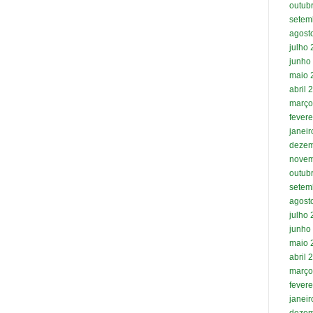
outub
setem
agost
julho
junho
maio 
abril 
março
fevere
janei
dezem
novem
outub
setem
agost
julho
junho
maio 
abril 
março
fevere
janei
dezem