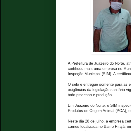
A Prefeitura de Juazeiro do Norte, at
certificou mais uma empresa no Muni
Inspeção Municipal (SIM). A certifica
O selo é entregue somente para as
exigências da legislação sanitária v
todo processo e produção.
Em Juazeiro do Norte, o SIM inspeci
Produtos de Origem Animal (POA), en
Neste dia 28 de julho, a empresa cer
carnes localizada no Bairro Pirajá, 