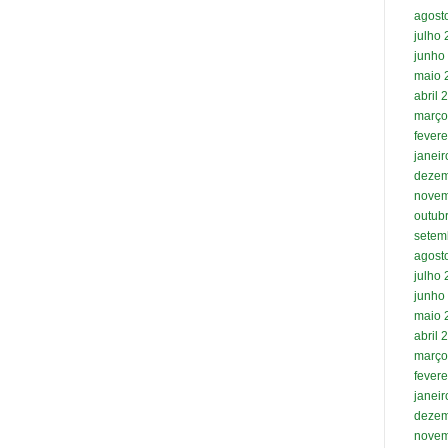
agost
julho
junho
maio 
abril 
março
fevere
janei
dezem
novem
outub
setem
agost
julho
junho
maio 
abril 
março
fevere
janei
dezem
novem