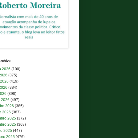
rchive
o 2026
(100)
 2026
(375)
 2026
(419)
2026
(384)
2026
(398)
 2026
(497)
iro 2026
(385)
ro 2026
(387)
bro 2025
(372)
bro 2025
(368)
ro 2025
(447)
bro 2025
(476)