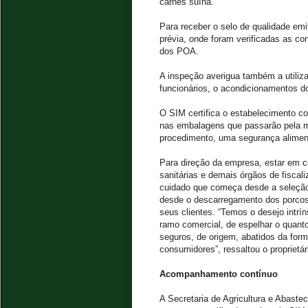
carnes suína.
Para receber o selo de qualidade em
prévia, onde foram verificadas as co
dos POA.
A inspeção averigua também a utiliz
funcionários, o acondicionamentos do
O SIM certifica o estabelecimento co
nas embalagens que passarão pela m
procedimento, uma segurança alimen
Para direção da empresa, estar em c
sanitárias e demais órgãos de fiscal
cuidado que começa desde a seleção 
desde o descarregamento dos porcos
seus clientes. “Temos o desejo intrí
ramo comercial, de espelhar o quanto
seguros, de origem, abatidos da form
consumidores”, ressaltou o proprietá
Acompanhamento contínuo
A Secretaria de Agricultura e Abast