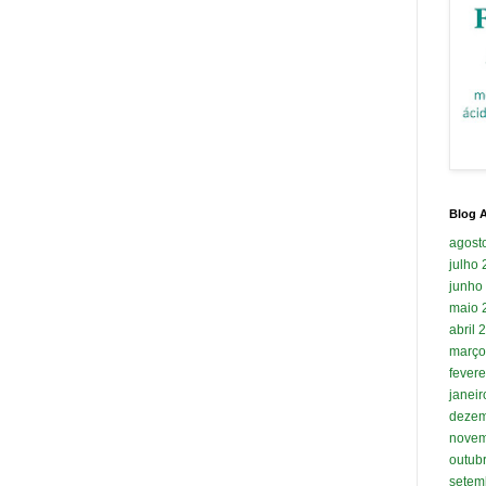
Blog A
agost
julho
junho
maio 
abril 
março
fevere
janei
dezem
novem
outub
setem